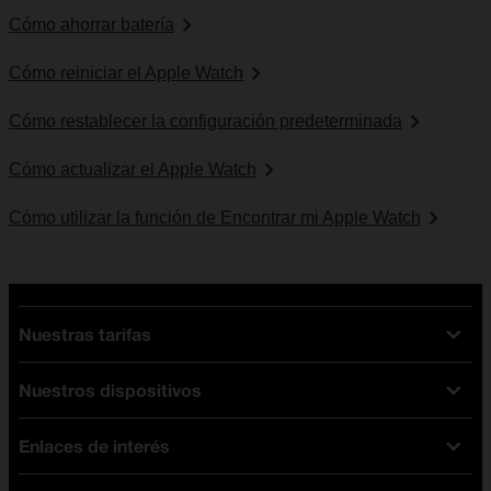
Cómo ahorrar batería
Cómo reiniciar el Apple Watch
Cómo restablecer la configuración predeterminada
Cómo actualizar el Apple Watch
Cómo utilizar la función de Encontrar mi Apple Watch
Nuestras tarifas
Nuestros dispositivos
Tarifas Orange
Tarifas fibra y móvil
Enlaces de interés
Ofertas en móviles
Tarifas móviles
iPhone
Tarifas internet y fibra