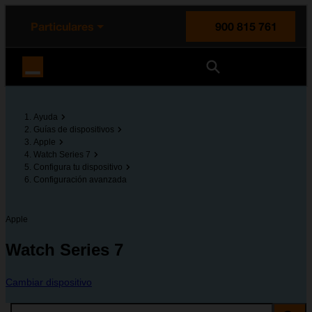
enido principal
e de la página
la cabecera
Particulares
900 815 761
Orange España
Ayuda
Guías de dispositivos
Apple
Watch Series 7
Configura tu dispositivo
Configuración avanzada
Apple
Watch Series 7
Cambiar dispositivo