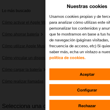
Nuestras cookies
Lo más buscado
Usamos cookies propias y de terc
para analizar cómo utilizas este si
Cómo activar el Apple Watch
personalizar los contenidos y anu
que te mostramos en base a tus h
Cómo ahorrar batería
de navegación (páginas visitadas,
frecuencia de acceso, etc) Si quie
Cómo utilizar Apple Music
saber más, echa un vistazo a nues
política de cookies.
Cómo vincular un dispositivo Bluetooth al Apple Watch
Cómo cargar la batería
Aceptar
Cómo realizar llamadas
Configurar
Selecciona una categoría
Rechazar