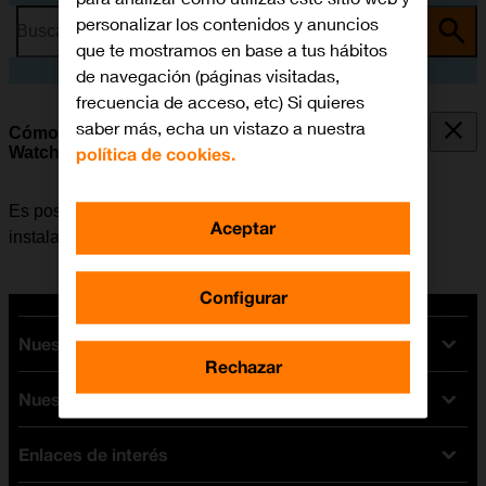
personalizar los contenidos y anuncios
Busca por problema o tema
que te mostramos en base a tus hábitos
de navegación (páginas visitadas,
frecuencia de acceso, etc) Si quieres
saber más, echa un vistazo a nuestra
Cómo instalar apps de App Store en el Apple
política de cookies.
Watch
Es posible añadir nuevas funciones al Apple Watch,
Aceptar
instalando apps de App Store.
Configurar
Nuestras tarifas
Rechazar
Nuestros dispositivos
Tarifas Orange
Tarifas fibra y móvil
Enlaces de interés
Ofertas en móviles
Tarifas móviles