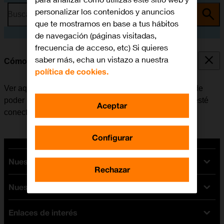
personalizar los contenidos y anuncios
Busca por problema o tema
que te mostramos en base a tus hábitos
de navegación (páginas visitadas,
frecuencia de acceso, etc) Si quieres
saber más, echa un vistazo a nuestra
Cómo leer un MMS
política de cookies.
Ver aquí cómo leer un MMS en el Apple Watch. Antes de
poder leer un MMS, es necesario que el Apple Watch esté
Aceptar
conectado al móvil.
Configurar
Nuestras tarifas
Rechazar
Nuestros dispositivos
Tarifas Orange
Tarifas fibra y móvil
Enlaces de interés
Ofertas en móviles
Tarifas móviles