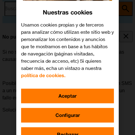
Busca por problema o tema
Nuestras cookies
Usamos cookies propias y de terceros
para analizar cómo utilizas este sitio web y
No puedo enviar ni recibir SMS
personalizar los contenidos y anuncios
que te mostramos en base a tus hábitos
Si no se puede enviar ni recibir SMS, puede haber varias
de navegación (páginas visitadas,
causas posibles al problema.
frecuencia de acceso, etc) Si quieres
saber más, echa un vistazo a nuestra
política de cookies.
Posible causa 2 de 4:
Si surgen problemas al enviar un SMS
a un número determinado, se puede deber a que haya un
Aceptar
fallo en el dispositivo del destinatario.
Solución:
Intentar enviar un SMS a otro número.
Configurar
Rechazar