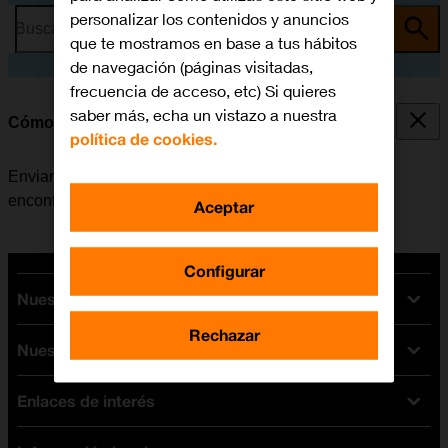
personalizar los contenidos y anuncios
Busca por problema o tema
que te mostramos en base a tus hábitos
de navegación (páginas visitadas,
frecuencia de acceso, etc) Si quieres
saber más, echa un vistazo a nuestra
Cómo buscar el móvil
política de cookies.
Enviando una señal desde el Apple Watch, es posible
encontrar el móvil en caso de haberse perdido.
Aceptar
Configurar
Nuestras tarifas
Rechazar
Nuestros dispositivos
Tarifas Orange
Tarifas fibra y móvil
Enlaces de interés
Ofertas en móviles
Tarifas móviles
iPhone
Tarifas internet y fibra