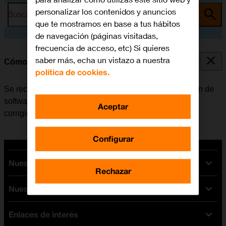
personalizar los contenidos y anuncios
Busca por problema o tema
que te mostramos en base a tus hábitos
de navegación (páginas visitadas,
frecuencia de acceso, etc) Si quieres
saber más, echa un vistazo a nuestra
Cómo actualizar el Apple Watch
política de cookies.
Se recomienda actualizar el Apple Watch con la versión de
software más reciente ya que el fabricante suele ir
Aceptar
corrigiendo posibles errores de versiones anteriores.
Configurar
Nuestras tarifas
Rechazar
Nuestros dispositivos
Tarifas Orange
Tarifas fibra y móvil
Enlaces de interés
Ofertas en móviles
Tarifas móviles