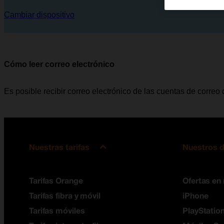
Cambiar dispositivo
Cómo leer correo electrónico
Es posible recibir correo electrónico de las cuentas de correo
Nuestras tarifas
Nuestros d
Tarifas Orange
Ofertas en
Tarifas fibra y móvil
iPhone
Tarifas móviles
PlayStation