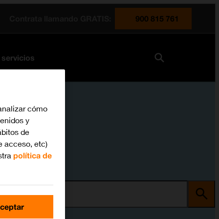
Contrata llamando GRATIS:
900 815 761
 servicios
analizar cómo
tenidos y
bitos de
e acceso, etc)
stra
política de
ma
ceptar