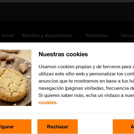
s móvil
Móviles y dispositivos
Televisión
Otros
Nuestras cookies
Usamos cookies propias y de terceros para 
utilizas este sitio web y personalizar los con
anuncios que te mostramos en base a tus há
navegación (páginas visitadas, frecuencia d
Si quieres saber más, echa un vistazo a nue
cookies.
Busca por problema o te
igurar
Rechazar
A