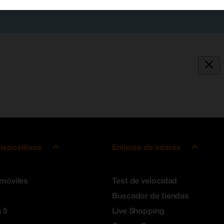
ispositivos
Enlaces de interés
 móviles
Test de velocidad
Buscador de tiendas
 5
Live Shopping