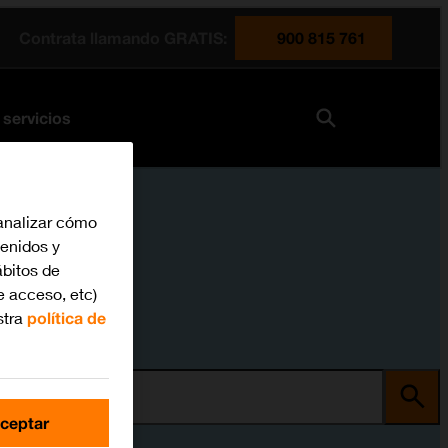
Contrata llamando GRATIS:
900 815 761
 servicios
analizar cómo
tenidos y
bitos de
e acceso, etc)
stra
política de
ma
ceptar