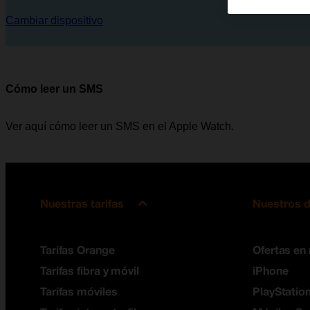
Cambiar dispositivo
Cómo leer un SMS
Ver aquí cómo leer un SMS en el Apple Watch.
Nuestras tarifas
Nuestros d
Tarifas Orange
Ofertas en
Tarifas fibra y móvil
iPhone
Tarifas móviles
PlayStation