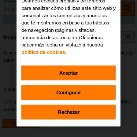
Usamos cookies propias y de terceros
para analizar cómo utilizas este sitio web y
Busca por problema o tema
personalizar los contenidos y anuncios
que te mostramos en base a tus hábitos
de navegación (páginas visitadas,
frecuencia de acceso, etc) Si quieres
No puedo reproducir música
saber más, echa un vistazo a nuestra
política de cookies.
Si no es posible reproducir música en el Apple Watch, puede
haber varias causas posibles al problema.
Aceptar
Iniciar la guía para solucionar tu problema
Configurar
Esta guía te va a conducir a través de una serie de posibles
causas y soluciones al problema.
Rechazar
Comenzar