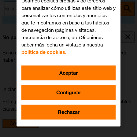
Usamos cookies propias y de terceros
para analizar cómo utilizas este sitio web y
Busca por problema o tema
personalizar los contenidos y anuncios
que te mostramos en base a tus hábitos
de navegación (páginas visitadas,
frecuencia de acceso, etc) Si quieres
No puedo utilizar la función de Wi-Fi
saber más, echa un vistazo a nuestra
política de cookies.
Si no es posible utilizar el Wi-Fi en el Apple Watch, puede
haber varias causas posibles al problema.
Aceptar
Iniciar la guía para solucionar tu problema
Configurar
Esta guía te va a conducir a través de una serie de posibles
causas y soluciones al problema.
Rechazar
Comenzar