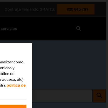
Contrata llamando GRATIS:
900 815 761
 servicios
analizar cómo
tenidos y
bitos de
e acceso, etc)
stra
política de
ma