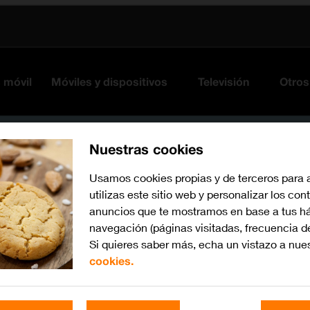
s móvil
Móviles y dispositivos
Televisión
Otros
Nuestras cookies
Usamos cookies propias y de terceros para 
utilizas este sitio web y personalizar los con
anuncios que te mostramos en base a tus há
navegación (páginas visitadas, frecuencia d
Si quieres saber más, echa un vistazo a nue
cookies.
Busca por problema o te