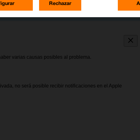
igurar
Rechazar
A
haber varias causas posibles al problema.
ivada, no será posible recibir notificaciones en el Apple