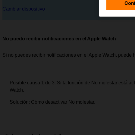
Conf
Cambiar dispositivo
No puedo recibir notificaciones en el Apple Watch
Si no puedes recibir notificaciones en el Apple Watch, puede 
Posible causa 1 de 3:
Si la función de No molestar está act
Watch.
Solución:
Cómo desactivar No molestar.