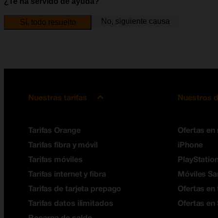
¿Te ha servido de ayuda?
No, siguiente causa
Sí, todo resuelto
Nuestras tarifas
Nuestros d
Tarifas Orange
Ofertas en
Tarifas fibra y móvil
iPhone
Tarifas móviles
PlayStation
Tarifas internet y fibra
Móviles S
Tarifas de tarjeta prepago
Ofertas en 
Tarifas datos ilimitados
Ofertas en
Recarga de saldo