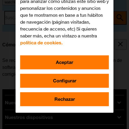
para analizar cómo utilizas este sitio web y
watchOS 10
personalizar los contenidos y anuncios
que te mostramos en base a tus hábitos
Busca por problema o tema
de navegación (páginas visitadas,
frecuencia de acceso, etc) Si quieres
saber más, echa un vistazo a nuestra
política de cookies.
Cómo actualizar el Apple Watch
Se recomienda actualizar el Apple Watch con la versión de
Aceptar
software más reciente ya que el fabricante suele ir
corrigiendo posibles errores de versiones anteriores.
Configurar
Rechazar
Nuestras tarifas
Nuestros dispositivos
Tarifas Orange
Tarifas fibra y móvil