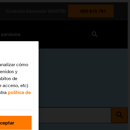
Contrata llamando GRATIS:
900 815 761
 servicios
analizar cómo
tenidos y
bitos de
e acceso, etc)
stra
política de
ma
ceptar