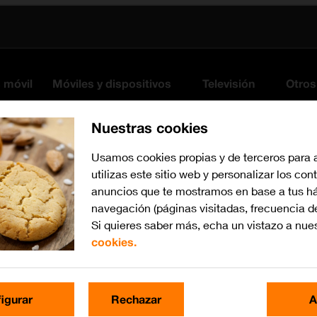
s móvil
Móviles y dispositivos
Televisión
Otros
Nuestras cookies
Usamos cookies propias y de terceros para 
utilizas este sitio web y personalizar los con
anuncios que te mostramos en base a tus há
navegación (páginas visitadas, frecuencia d
Si quieres saber más, echa un vistazo a nue
cookies.
watchOS 10
Busca por problema o te
igurar
Rechazar
A