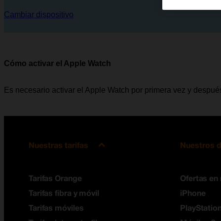
Cambiar dispositivo
Cómo activar el Apple Watch
Es necesario activar el Apple Watch por primera vez y despué
Nuestras tarifas
Nuestros d
Tarifas Orange
Ofertas en
Tarifas fibra y móvil
iPhone
Tarifas móviles
PlayStation