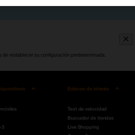
s de restablecer su configuración predeterminada.
ispositivos
Enlaces de interés
 móviles
Test de velocidad
Buscador de tiendas
 5
Live Shopping