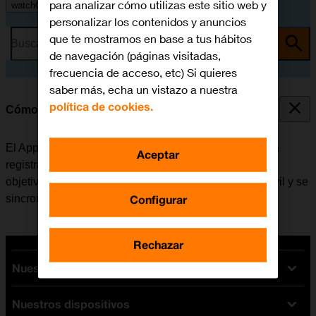
para analizar cómo utilizas este sitio web y
watchOS 10
personalizar los contenidos y anuncios
que te mostramos en base a tus hábitos
Busca por problema o tema
de navegación (páginas visitadas,
frecuencia de acceso, etc) Si quieres
saber más, echa un vistazo a nuestra
política de cookies.
Cómo utilizar las apps de salud
El Apple Watch se puede utilizar como podómetro para
Aceptar
registrar la actividad diaria realizada además de poner
objetivos al entrenamiento. Los datos se envían al móvil y se
Configurar
sincronizan automáticamente con la app de salud.
Rechazar
Nuestras tarifas
Nuestros dispositivos
Tarifas Orange