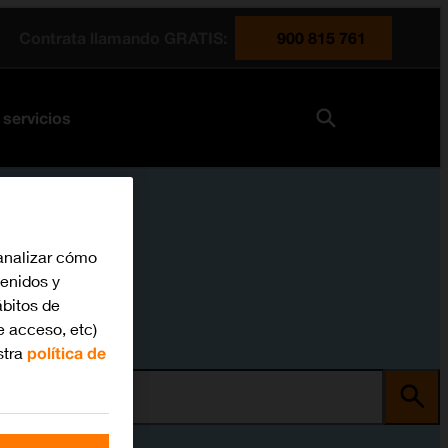
Contrata llamando GRATIS:
900 815 761
 servicios
analizar cómo
tenidos y
bitos de
e acceso, etc)
stra
política de
ma