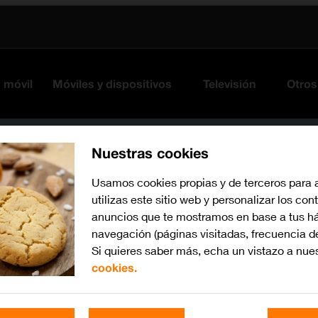
s móvil
Móviles y dispositivos
Televisión
Otros
Nuestras cookies
Usamos cookies propias y de terceros para 
utilizas este sitio web y personalizar los con
anuncios que te mostramos en base a tus há
navegación (páginas visitadas, frecuencia d
Si quieres saber más, echa un vistazo a nue
cookies.
watchOS 10
Busca por problema o te