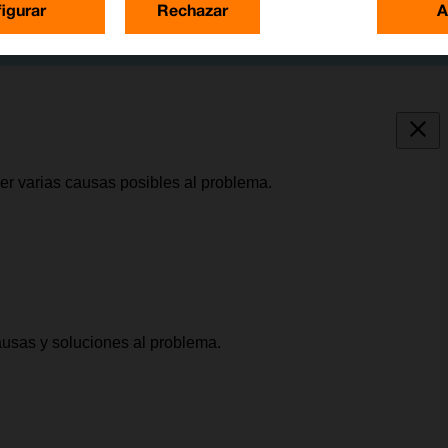
igurar
Rechazar
A
er varias causas posibles al problema.
causas y soluciones al problema.