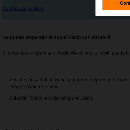
Conf
Cambiar dispositivo
No puedo emparejar el Apple Watch con mi móvil
Si no puedes emparejar el Apple Watch con tu móvil, puede ha
Posible causa 4 de 4:
Si no se pueden emparejar el Apple 
el Apple Watch y el móvil.
Solución:
Cómo reiniciar el Apple Watch.