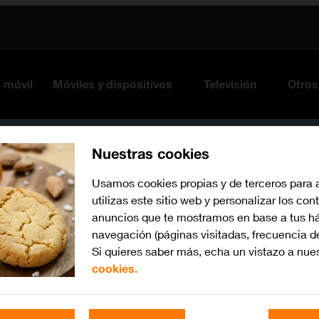
s móvil
Móviles y dispositivos
Televisión
Otros
Nuestras cookies
Usamos cookies propias y de terceros para 
utilizas este sitio web y personalizar los con
anuncios que te mostramos en base a tus há
navegación (páginas visitadas, frecuencia d
Si quieres saber más, echa un vistazo a nue
cookies.
watchOS 10
Busca por problema o te