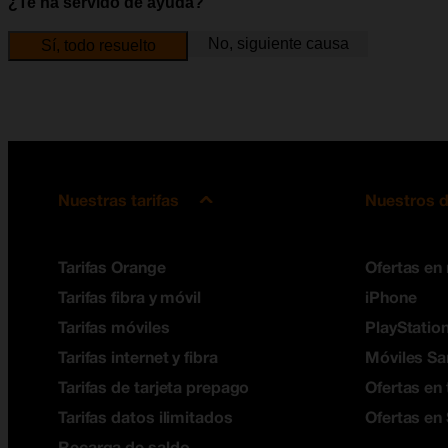
¿Te ha servido de ayuda?
No, siguiente causa
Sí, todo resuelto
Nuestras tarifas
Nuestros d
Tarifas Orange
Ofertas en
Tarifas fibra y móvil
iPhone
Tarifas móviles
PlayStation
Tarifas internet y fibra
Móviles S
Tarifas de tarjeta prepago
Ofertas en 
Tarifas datos ilimitados
Ofertas en
Recarga de saldo