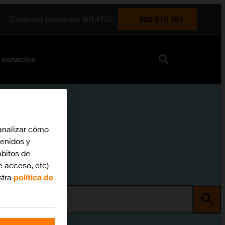
Contrata llamando GRATIS:
900 815 761
 servicios
analizar cómo
tenidos y
bitos de
e acceso, etc)
stra
política de
ma