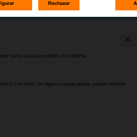
igurar
Rechazar
A
ber varias causas posibles al problema.
Watch y el móvil, en algunos casos puede ayudar reiniciar