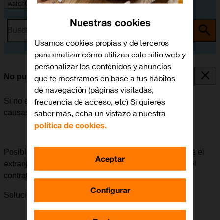
watchOS 10
Nuestras cookies
Busca por problema o tema
Usamos cookies propias y de terceros
para analizar cómo utilizas este sitio web y
personalizar los contenidos y anuncios
No puedo realizar llamadas
que te mostramos en base a tus hábitos
de navegación (páginas visitadas,
frecuencia de acceso, etc) Si quieres
Si no es posible realizar llamadas, puede haber varias
saber más, echa un vistazo a nuestra
causas posibles al problema.
política de cookies.
Posible causa 4 de 7:
Para realizar llamadas a o desde el
Aceptar
extranjero, la itinerancia tiene que estar habilitada en el
contrato.
Configurar
Solución:
Cómo habilitar la itinerancia en tu contrato
.