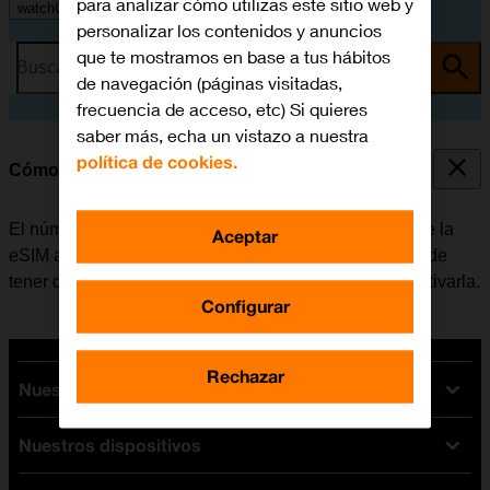
para analizar cómo utilizas este sitio web y
watchOS 11
personalizar los contenidos y anuncios
que te mostramos en base a tus hábitos
Busca por problema o tema
de navegación (páginas visitadas,
frecuencia de acceso, etc) Si quieres
saber más, echa un vistazo a nuestra
política de cookies.
Cómo consultar el número EID
El número EID es un número de identificación único de la
Aceptar
eSIM asignado al Apple Watch, que se utiliza en caso de
tener que contactar con el operador, por ejemplo, al activarla.
Configurar
Rechazar
Nuestras tarifas
Nuestros dispositivos
Tarifas Orange
Tarifas fibra y móvil