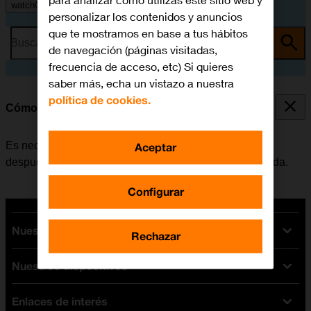
para analizar cómo utilizas este sitio web y
watchOS 11
personalizar los contenidos y anuncios
que te mostramos en base a tus hábitos
Busca por problema o tema
de navegación (páginas visitadas,
frecuencia de acceso, etc) Si quieres
saber más, echa un vistazo a nuestra
política de cookies.
Cómo activar el Apple Watch
Es necesario activar el Apple Watch por primera vez y
Aceptar
después de restablecer su configuración predeterminada.
Configurar
Nuestras tarifas
Rechazar
Nuestros dispositivos
Tarifas Orange
Tarifas fibra y móvil
Enlaces de interés
Ofertas en móviles
Tarifas móviles