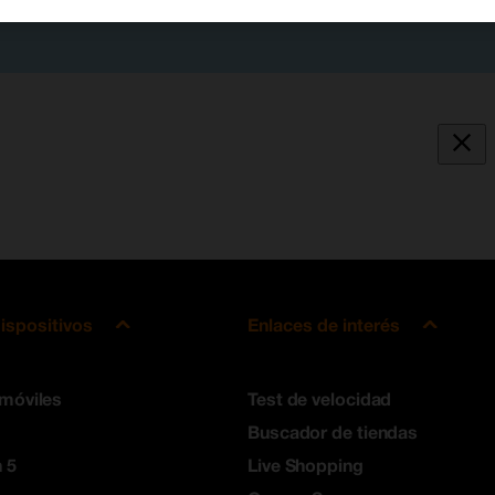
ispositivos
Enlaces de interés
 móviles
Test de velocidad
Buscador de tiendas
 5
Live Shopping