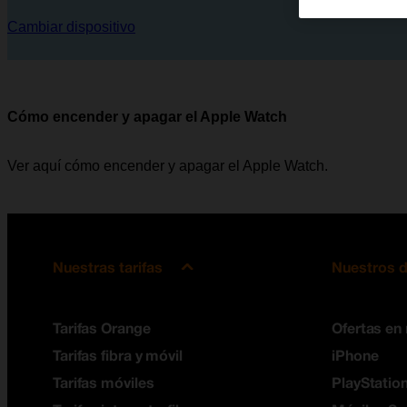
Cambiar dispositivo
Cómo encender y apagar el Apple Watch
Ver aquí cómo encender y apagar el Apple Watch.
Nuestras tarifas
Nuestros d
Tarifas Orange
Ofertas en
Tarifas fibra y móvil
iPhone
Tarifas móviles
PlayStation