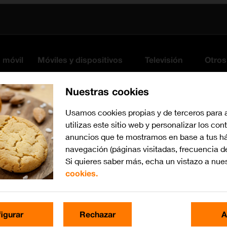
s móvil
Móviles y dispositivos
Televisión
Otros
Nuestras cookies
Usamos cookies propias y de terceros para 
utilizas este sitio web y personalizar los con
anuncios que te mostramos en base a tus há
navegación (páginas visitadas, frecuencia d
Si quieres saber más, echa un vistazo a nue
cookies.
watchOS 11
Busca por problema o te
igurar
Rechazar
A