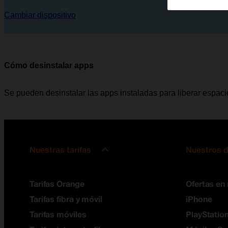
Cambiar dispositivo
Cómo desinstalar apps
Se pueden desinstalar las apps instaladas para liberar espaci
Nuestras tarifas
Nuestros d
Tarifas Orange
Ofertas en
Tarifas fibra y móvil
iPhone
Tarifas móviles
PlayStation