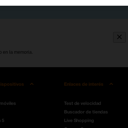
o en la memoria.
ispositivos
Enlaces de interés
 móviles
Test de velocidad
Buscador de tiendas
 5
Live Shopping