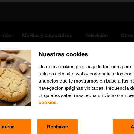
s móvil
Móviles y dispositivos
Televisión
Otros
Nuestras cookies
Usamos cookies propias y de terceros para 
utilizas este sitio web y personalizar los con
anuncios que te mostramos en base a tus há
navegación (páginas visitadas, frecuencia d
Si quieres saber más, echa un vistazo a nue
cookies.
watchOS 11
Busca por problema o te
igurar
Rechazar
A