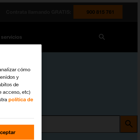
Contrata llamando GRATIS:
900 815 761
 servicios
analizar cómo
tenidos y
bitos de
e acceso, etc)
stra
política de
ma
ceptar