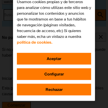
Usamos cookies propias y de terceros
watchOS 11
para analizar cómo utilizas este sitio web y
personalizar los contenidos y anuncios
Busca por problema o tema
que te mostramos en base a tus hábitos
de navegación (páginas visitadas,
frecuencia de acceso, etc) Si quieres
saber más, echa un vistazo a nuestra
No puedo reproducir música
política de cookies.
Si no es posible reproducir música en el Apple Watch, puede
haber varias causas posibles al problema.
Aceptar
Configurar
Iniciar la guía para solucionar tu problema
Esta guía te va a conducir a través de una serie de posibles
Rechazar
causas y soluciones al problema.
Comenzar