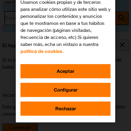
Usamos cookies propias y de terceros
watchOS 11
para analizar cómo utilizas este sitio web y
personalizar los contenidos y anuncios
Busca por problema o tema
que te mostramos en base a tus hábitos
de navegación (páginas visitadas,
frecuencia de acceso, etc) Si quieres
saber más, echa un vistazo a nuestra
El Apple Watch funciona lentamente
política de cookies.
Si el Apple Watch empieza a funcionar lentamente, puede
haber varias causas posibles al problema.
Aceptar
Configurar
Iniciar la guía para solucionar tu problema
Esta guía te va a conducir a través de una serie de posibles
Rechazar
causas y soluciones al problema.
Comenzar