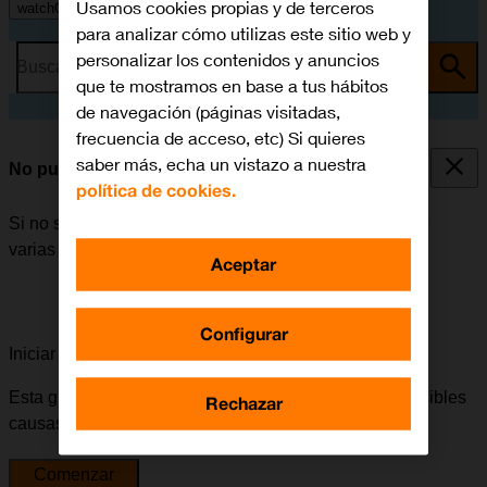
Usamos cookies propias y de terceros
watchOS 11
para analizar cómo utilizas este sitio web y
personalizar los contenidos y anuncios
Busca por problema o tema
que te mostramos en base a tus hábitos
de navegación (páginas visitadas,
frecuencia de acceso, etc) Si quieres
saber más, echa un vistazo a nuestra
No puedo encender el Apple Watch
política de cookies.
Si no se puede encender el Apple Watch, puede haber
varias causas posibles al problema.
Aceptar
Configurar
Iniciar la guía para solucionar tu problema
Esta guía te va a conducir a través de una serie de posibles
Rechazar
causas y soluciones al problema.
Comenzar