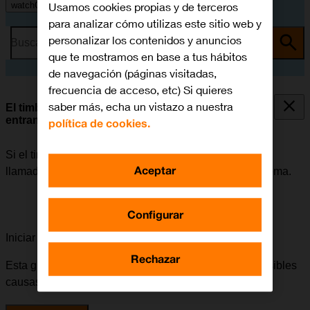
Usamos cookies propias y de terceros
watchOS 11
para analizar cómo utilizas este sitio web y
personalizar los contenidos y anuncios
Busca por problema o tema
que te mostramos en base a tus hábitos
de navegación (páginas visitadas,
frecuencia de acceso, etc) Si quieres
saber más, echa un vistazo a nuestra
El timbre de llamada no suena con las llamadas
entrantes
política de cookies.
Si el timbre de llamada no suena cuando recibes una
Aceptar
llamada, puede haber varias causas posibles al problema.
Configurar
Iniciar la guía para solucionar tu problema
Rechazar
Esta guía te va a conducir a través de una serie de posibles
causas y soluciones al problema.