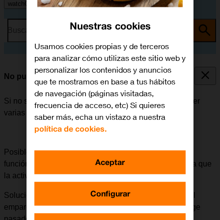
watchOS 11
Nuestras cookies
Busca por problema o tema
Usamos cookies propias y de terceros
para analizar cómo utilizas este sitio web y
personalizar los contenidos y anuncios
No puedo enviar ni recibir iMessages
que te mostramos en base a tus hábitos
de navegación (páginas visitadas,
Si no se puede enviar ni recibir iMessages, puede haber
frecuencia de acceso, etc) Si quieres
varias causas posibles al problema.
saber más, echa un vistazo a nuestra
política de cookies.
Posible causa 1 de 7:
La primera vez que se activa la
Aceptar
función de iMessage, puede transcurrir un tiempo hasta que
la activación se lleve a cabo.
Configurar
Solución:
Desactivar iMessage en los ajustes del móvil
emparejado y volver a configurar el móvil para iMessage
pasado un tiempo.