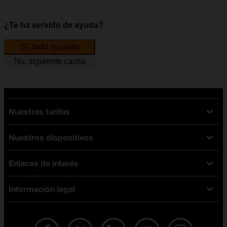
¿Te ha servido de ayuda?
Sí, todo resuelto
No, siguiente causa
Nuestras tarifas
Nuestros dispositivos
Tarifas Orange
Tarifas fibra y móvil
Enlaces de interés
Ofertas en móviles
Tarifas móviles
iPhone
Tarifas internet y fibra
Información legal
Test de velocidad
PlayStation 5
Tarifas de tarjeta prepago
Buscador de tiendas
Móviles Samsung
Tarifas datos ilimitados
Aviso legal
Live Shopping
Ofertas en tablets