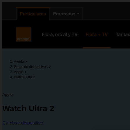
enido principal
e de la página
la cabecera
Particulares
Empresas
Orange España
Fibra, móvil y TV
Fibra + TV
Tarifa
Ayuda
Guías de dispositivos
Apple
Watch Ultra 2
Apple
Watch Ultra 2
Cambiar dispositivo