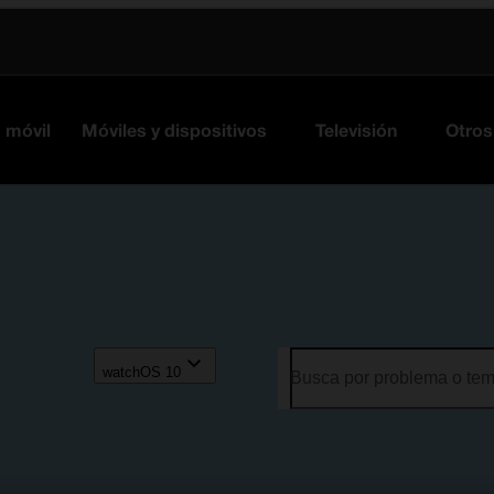
s móvil
Móviles y dispositivos
Televisión
Otros
watchOS 10
Busca por problema o te