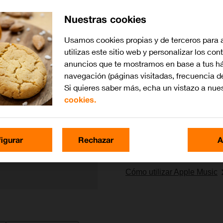
Nuestras cookies
Lo más buscado
Usamos cookies propias y de terceros para 
utilizas este sitio web y personalizar los con
Cómo utilizar la pantalla y
anuncios que te mostramos en base a tus há
navegación (páginas visitadas, frecuencia d
Cómo realizar llamadas
Si quieres saber más, echa un vistazo a nue
cookies.
Cómo leer un SMS
Cómo encender y apagar el
igurar
Rechazar
A
Cómo usar Siri
Cómo utilizar Apple Music