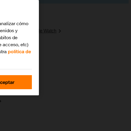
analizar cómo
tenidos y
 los botones del Apple Watch
bitos de
e acceso, etc)
stra
política de
 Apple Watch
ceptar