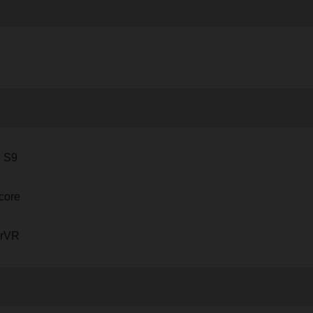
e S9
core
rVR