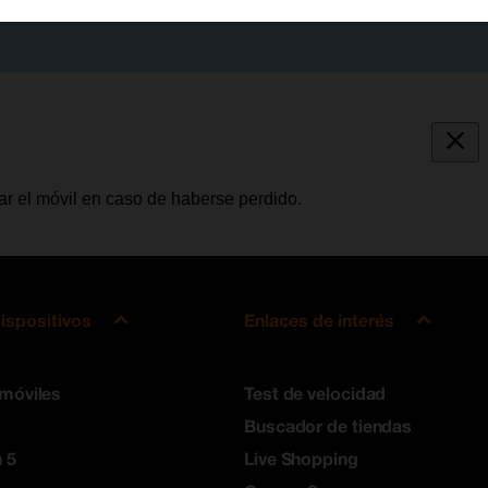
r el móvil en caso de haberse perdido.
ispositivos
Enlaces de interés
 móviles
Test de velocidad
Buscador de tiendas
 5
Live Shopping