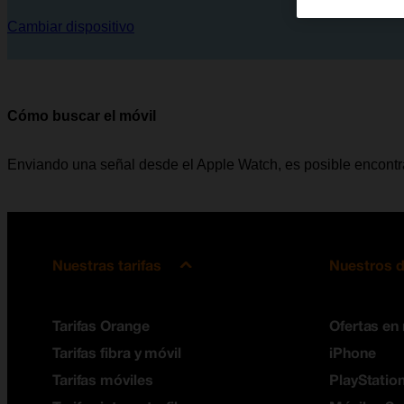
Cambiar dispositivo
Cómo buscar el móvil
Enviando una señal desde el Apple Watch, es posible encontra
Nuestras tarifas
Nuestros d
Tarifas Orange
Ofertas en
Tarifas fibra y móvil
iPhone
Tarifas móviles
PlayStation