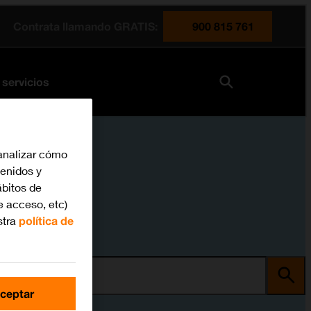
Contrata llamando GRATIS:
900 815 761
 servicios
analizar cómo
tenidos y
bitos de
e acceso, etc)
stra
política de
ma
ceptar