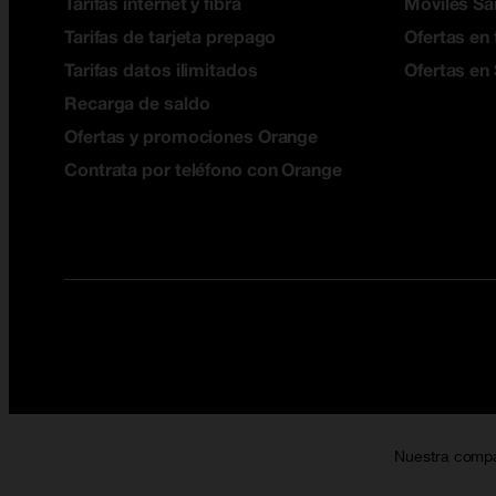
Tarifas internet y fibra
Móviles S
Tarifas de tarjeta prepago
Ofertas en 
Tarifas datos ilimitados
Ofertas en
Recarga de saldo
Ofertas y promociones Orange
Contrata por teléfono con Orange
Nuestra comp