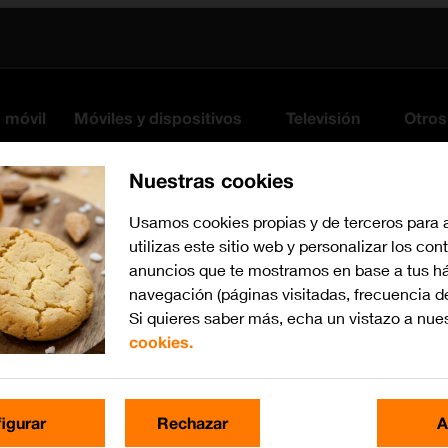
s móvil
Móviles y dispositivos
Televisión
Otros
Nuestras cookies
Usamos cookies propias y de terceros para 
utilizas este sitio web y personalizar los con
anuncios que te mostramos en base a tus há
navegación (páginas visitadas, frecuencia d
Si quieres saber más, echa un vistazo a nue
cookies.
watchOS 10
Busca por problema o te
igurar
Rechazar
A