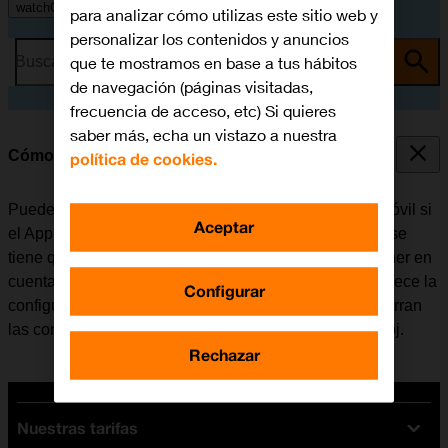
watchOS 10
para analizar cómo utilizas este sitio web y
personalizar los contenidos y anuncios
que te mostramos en base a tus hábitos
Busca por problema o tema
de navegación (páginas visitadas,
frecuencia de acceso, etc) Si quieres
saber más, echa un vistazo a nuestra
Cómo desenlazar el Apple Watch del móvil
política de cookies.
Puede ser necesario desenlazar el Apple Watch del móvil si
Aceptar
el Apple Watch deja de funcionar de manera normal y se
tiene que volver a activar o si ya no se va a utilizar. Tener en
cuenta que al desactivar el emparejamiento, se restablece la
Configurar
configuración predeterminada del Apple Watch y se borran
las configuraciones que el usuario ha creado en el reloj.
Rechazar
Nuestras tarifas