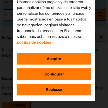
Usamos cookies propias y de terceros
watchOS 10
para analizar cómo utilizas este sitio web y
personalizar los contenidos y anuncios
Busca por problema o tema
que te mostramos en base a tus hábitos
de navegación (páginas visitadas,
frecuencia de acceso, etc) Si quieres
saber más, echa un vistazo a nuestra
El Apple Watch funciona lentamente
política de cookies.
Si el Apple Watch empieza a funcionar lentamente, puede
haber varias causas posibles al problema.
Aceptar
Configurar
Iniciar la guía para solucionar tu problema
Esta guía te va a conducir a través de una serie de posibles
Rechazar
causas y soluciones al problema.
Comenzar