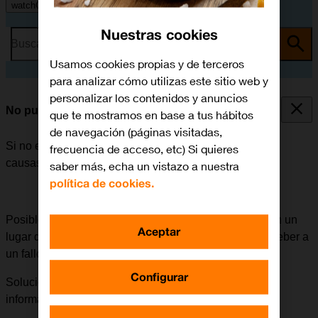
watchOS 10
Nuestras cookies
Busca por problema o tema
Usamos cookies propias y de terceros
para analizar cómo utilizas este sitio web y
personalizar los contenidos y anuncios
No puedo realizar llamadas
que te mostramos en base a tus hábitos
de navegación (páginas visitadas,
Si no es posible realizar llamadas, puede haber varias
frecuencia de acceso, etc) Si quieres
causas posibles al problema.
saber más, echa un vistazo a nuestra
política de cookies.
Posible causa 2 de 7:
Si surge un problema general en un
Aceptar
lugar determinado al realizar una llamada, se puede deber a
un fallo de red temporal.
Configurar
Solución:
Acceder a
Mi Orange
para obtener más
información.