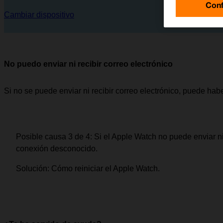
Conf
Cambiar dispositivo
No puedo enviar ni recibir correo electrónico
Si no se puede enviar ni recibir correo electrónico, puede hab
Posible causa 3 de 4:
Si el Apple Watch no puede enviar ni 
conexión desconocido.
Solución:
Cómo reiniciar el Apple Watch.