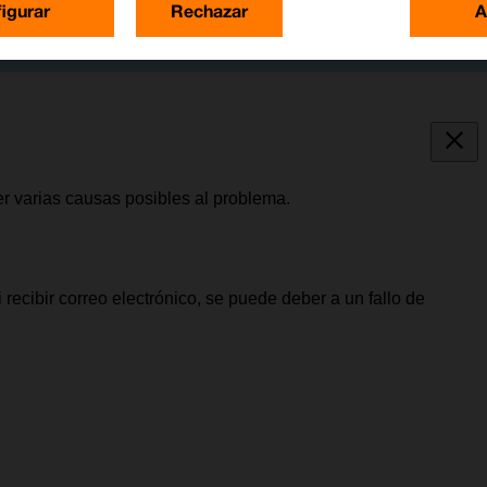
igurar
Rechazar
A
er varias causas posibles al problema.
recibir correo electrónico, se puede deber a un fallo de