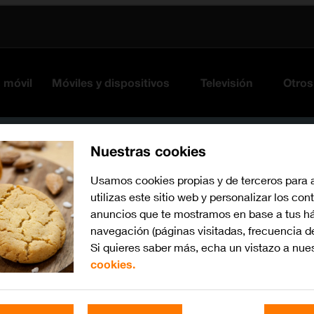
s móvil
Móviles y dispositivos
Televisión
Otros
Nuestras cookies
Usamos cookies propias y de terceros para 
utilizas este sitio web y personalizar los con
anuncios que te mostramos en base a tus há
navegación (páginas visitadas, frecuencia d
Si quieres saber más, echa un vistazo a nue
cookies.
watchOS 10
Busca por problema o te