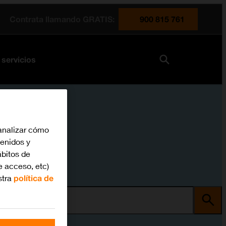
Contrata llamando GRATIS:
900 815 761
 servicios
analizar cómo
tenidos y
bitos de
e acceso, etc)
stra
política de
ma