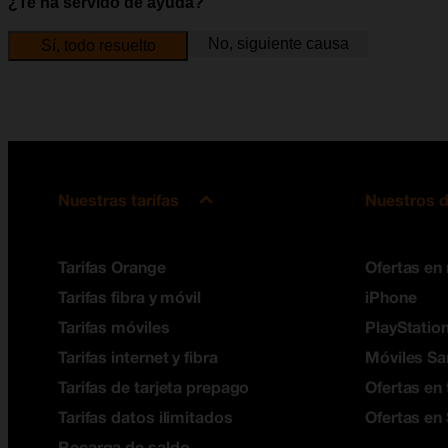
¿Te ha servido de ayuda?
No, siguiente causa
Sí, todo resuelto
Nuestras tarifas
Nuestros d
Tarifas Orange
Ofertas en
Tarifas fibra y móvil
iPhone
Tarifas móviles
PlayStation
Tarifas internet y fibra
Móviles S
Tarifas de tarjeta prepago
Ofertas en 
Tarifas datos ilimitados
Ofertas en
Recarga de saldo