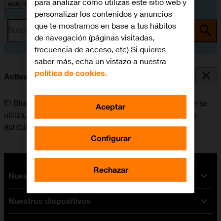
para analizar cómo utilizas este sitio web y
watchOS 11
personalizar los contenidos y anuncios
que te mostramos en base a tus hábitos
Busca por problema o tema
de navegación (páginas visitadas,
frecuencia de acceso, etc) Si quieres
saber más, echa un vistazo a nuestra
política de cookies.
Activar o desactivar el Bluetooth
El Bluetooth es una forma de conexión inalámbrica que se
Aceptar
utiliza, por ejemplo, para establecer conexión con unos
auriculares inalámbricos o un teclado.
Configurar
Rechazar
Nuestras tarifas
Nuestros dispositivos
Tarifas Orange
Tarifas fibra y móvil