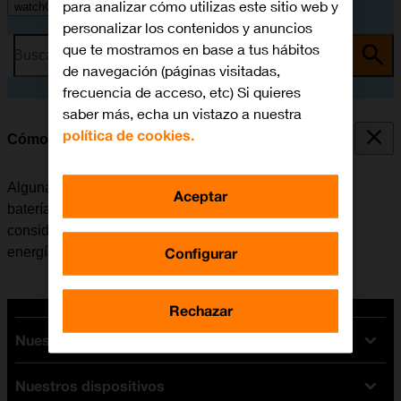
para analizar cómo utilizas este sitio web y
watchOS 11
personalizar los contenidos y anuncios
que te mostramos en base a tus hábitos
Busca por problema o tema
de navegación (páginas visitadas,
frecuencia de acceso, etc) Si quieres
saber más, echa un vistazo a nuestra
política de cookies.
Cómo ahorrar batería
Algunas funciones del Apple Watch consumen mucha
Aceptar
batería, reduciendo así la autonomía del dispositivo
considerablemente. Se puede reducir el consumo de
Configurar
energía, activando el modo de ahorro de batería.
Rechazar
Nuestras tarifas
Nuestros dispositivos
Tarifas Orange