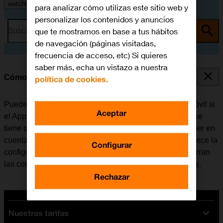
watchOS 11
para analizar cómo utilizas este sitio web y
personalizar los contenidos y anuncios
que te mostramos en base a tus hábitos
Busca por problema o tema
de navegación (páginas visitadas,
frecuencia de acceso, etc) Si quieres
saber más, echa un vistazo a nuestra
Cómo desenlazar el Apple Watch del móvil
política de cookies.
Puede ser necesario desenlazar el Apple Watch del móvil si
Aceptar
el Apple Watch deja de funcionar de manera normal y se
tiene que volver a activar o si ya no se va a utilizar. Tener en
cuenta que al desactivar el emparejamiento, se restablece la
Configurar
configuración predeterminada del Apple Watch y se borran
las configuraciones que el usuario ha creado en el reloj.
Rechazar
Nuestras tarifas