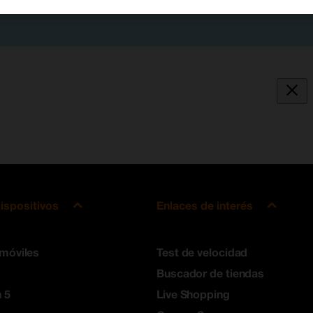
ispositivos
Enlaces de interés
 móviles
Test de velocidad
Buscador de tiendas
 5
Live Shopping