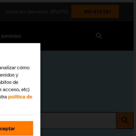
Contrata llamando GRATIS:
900 815 761
 servicios
analizar cómo
tenidos y
bitos de
e acceso, etc)
stra
política de
ma
ceptar