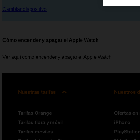
Cambiar dispositivo
Cómo encender y apagar el Apple Watch
Ver aquí cómo encender y apagar el Apple Watch.
Nuestras tarifas
Nuestros d
Tarifas Orange
Ofertas en
Tarifas fibra y móvil
iPhone
Tarifas móviles
PlayStation