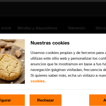
s móvil
Móviles y dispositivos
Televisión
Otros
Nuestras cookies
Usamos cookies propias y de terceros para 
utilizas este sitio web y personalizar los con
anuncios que te mostramos en base a tus há
navegación (páginas visitadas, frecuencia d
Si quieres saber más, echa un vistazo a nue
cookies.
watchOS 11
Busca por problema o te
igurar
Rechazar
A