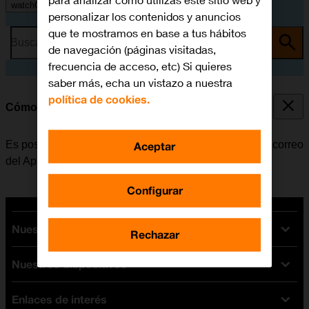
para analizar cómo utilizas este sitio web y
watchOS 11
personalizar los contenidos y anuncios
que te mostramos en base a tus hábitos
Busca por problema o tema
de navegación (páginas visitadas,
frecuencia de acceso, etc) Si quieres
saber más, echa un vistazo a nuestra
política de cookies.
Cómo leer correo electrónico
Es posible recibir correo electrónico de las cuentas de correo
Aceptar
del Apple Watch.
Configurar
Nuestras tarifas
Rechazar
Nuestros dispositivos
Tarifas Orange
Tarifas fibra y móvil
Enlaces de interés
Ofertas en móviles
Tarifas móviles