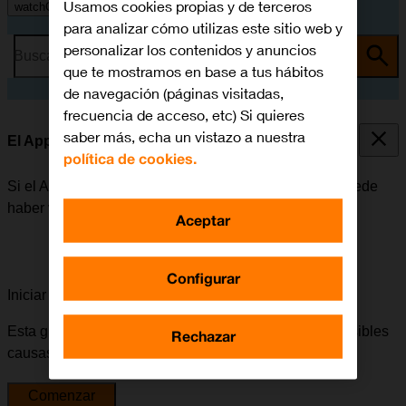
Usamos cookies propias y de terceros
watchOS 11
para analizar cómo utilizas este sitio web y
personalizar los contenidos y anuncios
Busca por problema o tema
que te mostramos en base a tus hábitos
de navegación (páginas visitadas,
frecuencia de acceso, etc) Si quieres
saber más, echa un vistazo a nuestra
El Apple Watch funciona lentamente
política de cookies.
Si el Apple Watch empieza a funcionar lentamente, puede
haber varias causas posibles al problema.
Aceptar
Configurar
Iniciar la guía para solucionar tu problema
Esta guía te va a conducir a través de una serie de posibles
Rechazar
causas y soluciones al problema.
Comenzar