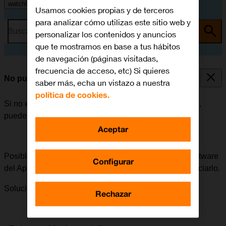
watchOS 11
Usamos cookies propias y de terceros
para analizar cómo utilizas este sitio web y
Busca por problema o tema
personalizar los contenidos y anuncios
que te mostramos en base a tus hábitos
de navegación (páginas visitadas,
frecuencia de acceso, etc) Si quieres
No puedo actualizar el software del Apple Watch
saber más, echa un vistazo a nuestra
política de cookies.
Si no es posible actualizar el software del Apple Watch,
puede haber varias causas posibles al problema.
Aceptar
Posible causa 4 de 5:
Si no es posible actualizar el software
Configurar
del Apple Watch, en algunos casos puede ayudar reiniciarlo.
Solución:
Cómo reiniciar el Apple Watch.
Rechazar