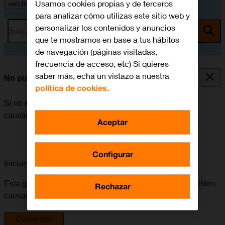
Usamos cookies propias y de terceros
watchOS 11
para analizar cómo utilizas este sitio web y
personalizar los contenidos y anuncios
Busca por problema o tema
que te mostramos en base a tus hábitos
de navegación (páginas visitadas,
frecuencia de acceso, etc) Si quieres
saber más, echa un vistazo a nuestra
No puedo realizar llamadas
política de cookies.
Si no es posible realizar llamadas, puede haber varias
causas posibles al problema.
Aceptar
Configurar
Iniciar la guía para solucionar tu problema
Esta guía te va a conducir a través de una serie de posibles
Rechazar
causas y soluciones al problema.
Comenzar