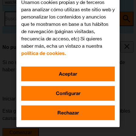
Usamos cookies propias y de terceros
watchOS 11
para analizar cómo utilizas este sitio web y
personalizar los contenidos y anuncios
Busca por problema o tema
que te mostramos en base a tus hábitos
de navegación (páginas visitadas,
frecuencia de acceso, etc) Si quieres
saber más, echa un vistazo a nuestra
No puedo enviar ni recibir correo electrónico
política de cookies.
Si no se puede enviar ni recibir correo electrónico, puede
haber varias causas posibles al problema.
Aceptar
Configurar
Iniciar la guía para solucionar tu problema
Esta guía te va a conducir a través de una serie de posibles
Rechazar
causas y soluciones al problema.
Comenzar