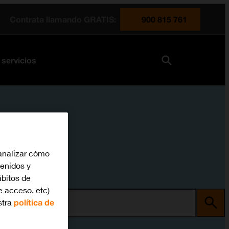
Contrata llamando GRATIS:
900 815 761
 servicios
analizar cómo
tenidos y
bitos de
e acceso, etc)
stra
política de
ma