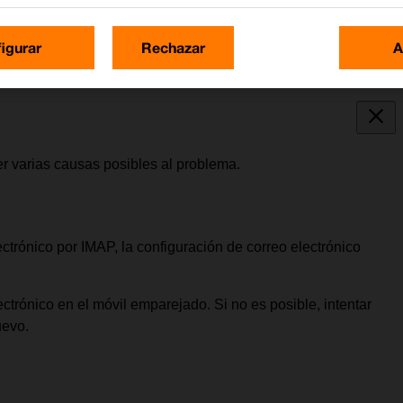
igurar
Rechazar
A
er varias causas posibles al problema.
ectrónico por IMAP, la configuración de correo electrónico
ctrónico en el móvil emparejado. Si no es posible, intentar
uevo.