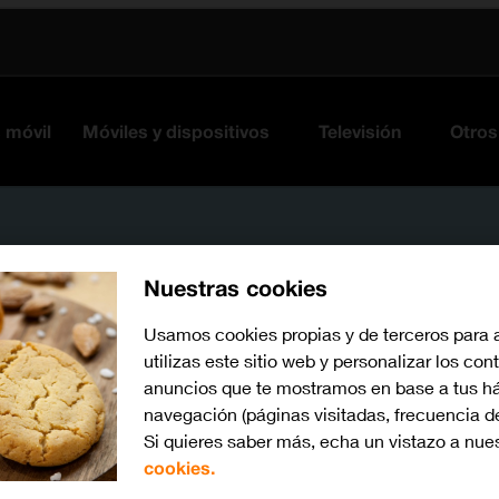
s móvil
Móviles y dispositivos
Televisión
Otros
Nuestras cookies
Usamos cookies propias y de terceros para 
utilizas este sitio web y personalizar los con
anuncios que te mostramos en base a tus há
navegación (páginas visitadas, frecuencia d
watchOS 11
Si quieres saber más, echa un vistazo a nue
Busca por problema o te
cookies.