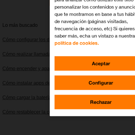
Lo quiero
personalizar los contenidos y anunci
que te mostramos en base a tus hábi
de navegación (páginas visitadas,
Lo más buscado
frecuencia de acceso, etc) Si quieres
saber más, echa un vistazo a nuestra
Cómo configurar los datos móviles en el Apple Watch
política de cookies.
Cómo realizar llamadas
Aceptar
Cómo encender y apagar el Apple Watch
Configurar
Cómo instalar apps de App Store en el Apple Watch
Cómo cargar la batería
Rechazar
Cómo restablecer la configuración predeterminada