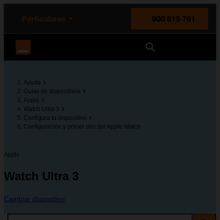
enido principal
e de la página
la cabecera
Particulares
900 815 761
Orange España
Ayuda
Guías de dispositivos
Apple
Watch Ultra 3
Configura tu dispositivo
Configuración y primer uso del Apple Watch
Apple
Watch Ultra 3
Cambiar dispositivo