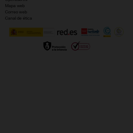
Política de cookies
Mapa web
Correo web
Política de privacidad
Canal de ética
Calidad de servicio
Gestionar UTIQ