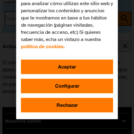
watchOS 11
para analizar cómo utilizas este sitio web y
personalizar los contenidos y anuncios
que te mostramos en base a tus hábitos
Busca por problema o tema
de navegación (páginas visitadas,
frecuencia de acceso, etc) Si quieres
saber más, echa un vistazo a nuestra
política de cookies.
Activar o desactivar los datos móviles
El consumo de datos se puede limitar, desactivando los
Aceptar
datos móviles. Haciendo esto, el Apple Watch no establece
conexión con internet a través de la red móvil. No obstante,
se puede utilizar Wi-Fi aunque los datos móviles estén
Configurar
desactivados.
Rechazar
Nuestras tarifas