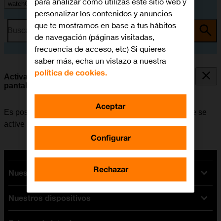
para analizar cómo utilizas este sitio web y
watchOS 11
personalizar los contenidos y anuncios
que te mostramos en base a tus hábitos
Busca por problema o tema
de navegación (páginas visitadas,
frecuencia de acceso, etc) Si quieres
saber más, echa un vistazo a nuestra
política de cookies.
Activar o desactivar la activación automática de la
pantalla
Aceptar
Es posible activar la pantalla del Apple Watch para que se
active automáticamente al levantar la muñeca.
Configurar
Rechazar
Nuestras tarifas
Nuestros dispositivos
Tarifas Orange
Tarifas fibra y móvil