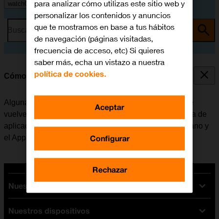
para analizar cómo utilizas este sitio web y
watchOS 11
personalizar los contenidos y anuncios
que te mostramos en base a tus hábitos
Busca por problema o tema
de navegación (páginas visitadas,
frecuencia de acceso, etc) Si quieres
saber más, echa un vistazo a nuestra
política de cookies.
Cómo cerrar las aplicaciones en segundo plano
Algunas aplicaciones no se cierran del todo cuando se
Aceptar
vuelve a la pantalla de inicio. Si no se cierran de la lista de
aplicaciones activas, seguirán estando en segundo plano y
Configurar
el Apple Watch funcionará más lentamente.
Rechazar
Nuestras tarifas
Nuestros dispositivos
Tarifas Orange