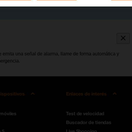
ue emita una señal de alarma, llame de forma automática y
ergencia.
ispositivos
Enlaces de interés
 móviles
Test de velocidad
Buscador de tiendas
 5
Live Shopping