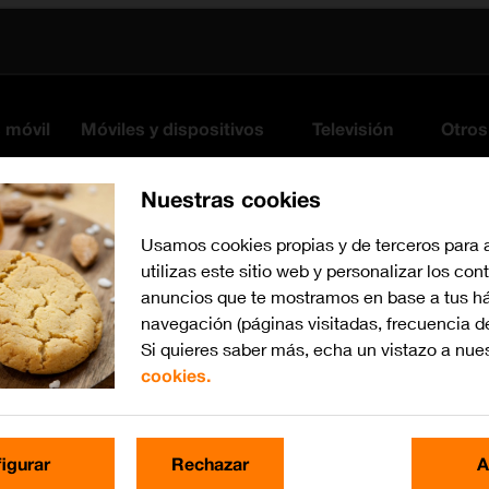
s móvil
Móviles y dispositivos
Televisión
Otros
Nuestras cookies
Usamos cookies propias y de terceros para 
utilizas este sitio web y personalizar los con
anuncios que te mostramos en base a tus há
navegación (páginas visitadas, frecuencia d
Si quieres saber más, echa un vistazo a nue
cookies.
watchOS 11
Busca por problema o te
igurar
Rechazar
A