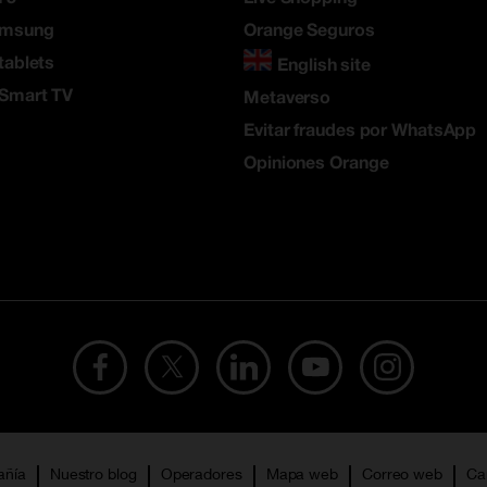
amsung
Orange Seguros
tablets
English site
 Smart TV
Metaverso
Evitar fraudes por WhatsApp
Opiniones Orange
añía
Nuestro blog
Operadores
Mapa web
Correo web
Ca