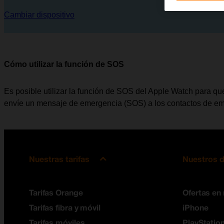
Cambiar dispositivo
Cómo utilizar la función de SOS
Es posible utilizar la función de SOS del Apple Watch para q
envíe un mensaje de emergencia (SOS) a los contactos de em
Nuestras tarifas
Nuestros d
Tarifas Orange
Ofertas en
Tarifas fibra y móvil
iPhone
Tarifas móviles
PlayStation