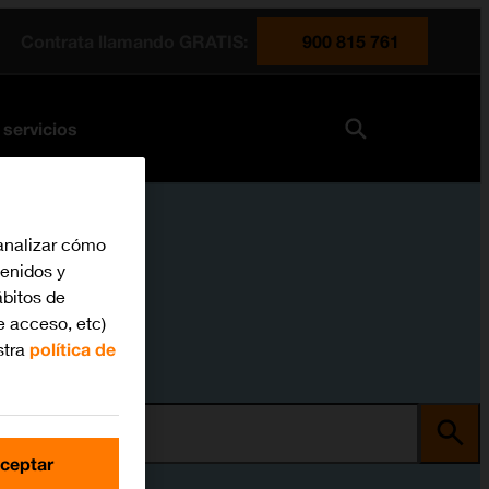
Contrata llamando GRATIS:
900 815 761
 servicios
analizar cómo
tenidos y
bitos de
e acceso, etc)
stra
política de
ma
ceptar