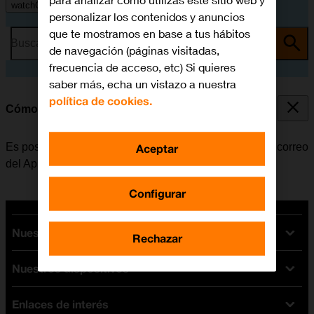
para analizar cómo utilizas este sitio web y
watchOS 11
personalizar los contenidos y anuncios
que te mostramos en base a tus hábitos
Busca por problema o tema
de navegación (páginas visitadas,
frecuencia de acceso, etc) Si quieres
saber más, echa un vistazo a nuestra
política de cookies.
Cómo leer correo electrónico
Es posible recibir correo electrónico de las cuentas de correo
Aceptar
del Apple Watch.
Configurar
Nuestras tarifas
Rechazar
Nuestros dispositivos
Tarifas Orange
Tarifas fibra y móvil
Enlaces de interés
Ofertas en móviles
Tarifas móviles