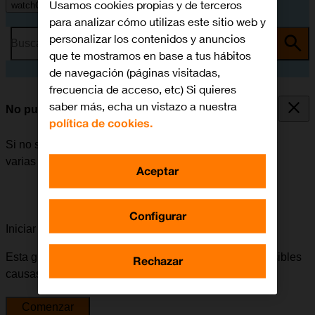
Usamos cookies propias y de terceros
watchOS 11
para analizar cómo utilizas este sitio web y
personalizar los contenidos y anuncios
Busca por problema o tema
que te mostramos en base a tus hábitos
de navegación (páginas visitadas,
frecuencia de acceso, etc) Si quieres
saber más, echa un vistazo a nuestra
No puedo encender el Apple Watch
política de cookies.
Si no se puede encender el Apple Watch, puede haber
varias causas posibles al problema.
Aceptar
Configurar
Iniciar la guía para solucionar tu problema
Esta guía te va a conducir a través de una serie de posibles
Rechazar
causas y soluciones al problema.
Comenzar