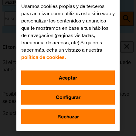
watchOS 11
Usamos cookies propias y de terceros
para analizar cómo utilizas este sitio web y
Busca por problema o tema
personalizar los contenidos y anuncios
que te mostramos en base a tus hábitos
de navegación (páginas visitadas,
frecuencia de acceso, etc) Si quieres
El tono de mensajes no suena al recibir mensajes
saber más, echa un vistazo a nuestra
política de cookies.
Si el tono de mensajes no suena al recibir mensajes, puede
haber varias causas posibles al problema.
Aceptar
Posible causa 3 de 3:
Cuando se activa el modo silencioso,
Configurar
se desactivan todos los sonidos del Apple Watch.
Solución:
Cómo desactivar el modo silencioso.
Rechazar